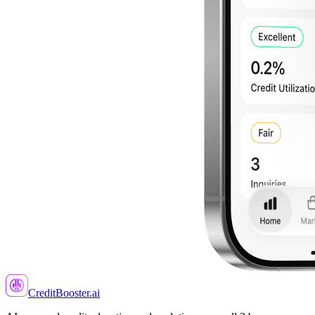
CreditBooster
.ai