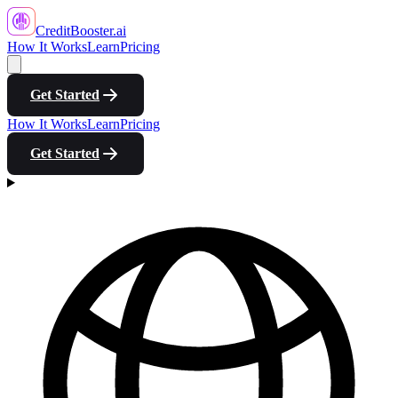
CreditBooster
.ai
How It Works
Learn
Pricing
Get Started
How It Works
Learn
Pricing
Get Started