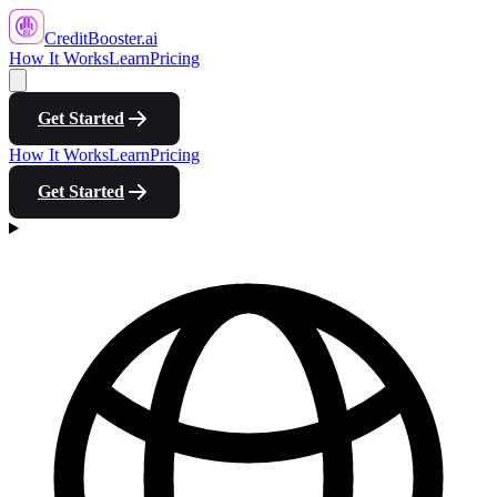
CreditBooster
.ai
How It Works
Learn
Pricing
Get Started
How It Works
Learn
Pricing
Get Started