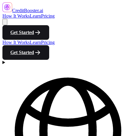
CreditBooster
.ai
How It Works
Learn
Pricing
Get Started
How It Works
Learn
Pricing
Get Started