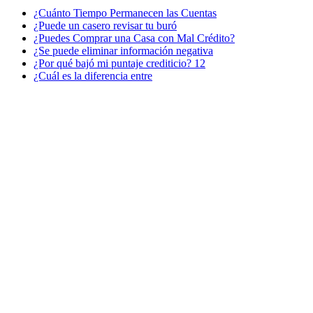
¿Cuánto Tiempo Permanecen las Cuentas
¿Puede un casero revisar tu buró
¿Puedes Comprar una Casa con Mal Crédito?
¿Se puede eliminar información negativa
¿Por qué bajó mi puntaje crediticio? 12
¿Cuál es la diferencia entre