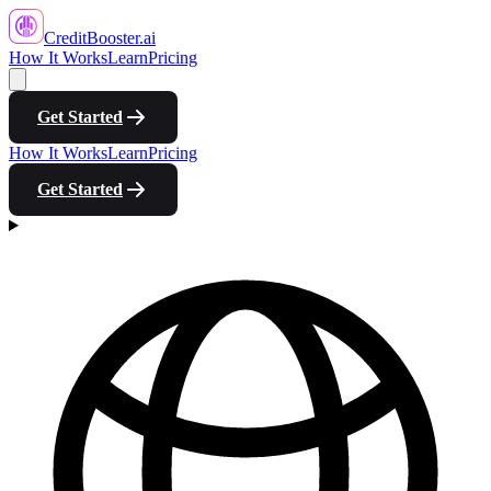
CreditBooster
.ai
How It Works
Learn
Pricing
Get Started
How It Works
Learn
Pricing
Get Started