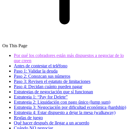
On This Page
Por qué los cobradores están más dispuestos a negociar de lo
que creen
Antes de contestar el teléfono
Paso 1: Validar la deuda
Paso 2: Conozcan sus números
Paso 3: Revisen el estatuto de limitaciones
Paso 4: Decidan cuánto pueden pagar
Estrategias de negociación que sí funcionan
Estrategia 1: “Pay for Delete”
Estrategia 2: Liquidación con pago único (lump sum)
Estrategia 3: Negociación por dificultad económica (hardship)
Estrategia 4: Estar dispuesto a dejar la mesa (walkaway)
Reglas de juego
Qué hacer después de llegar a un acuerdo
Cuándo NO negociar