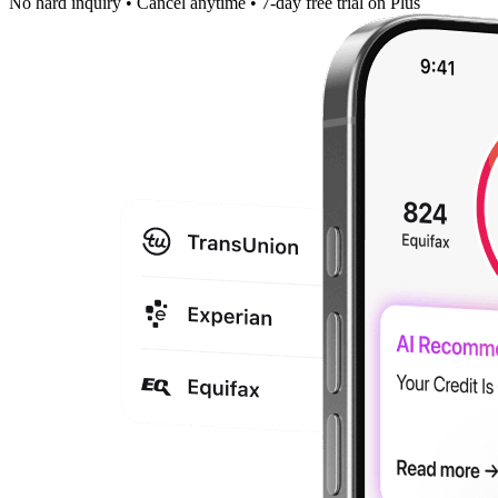
No hard inquiry
•
Cancel anytime
•
7-day free trial on Plus