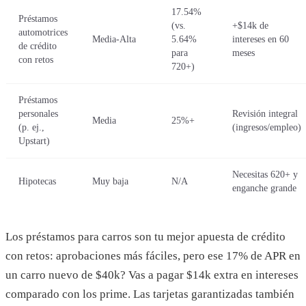
17.54%
Préstamos
(vs.
+$14k de
automotrices
Media-Alta
5.64%
intereses en 60
de crédito
para
meses
con retos
720+)
Préstamos
personales
Revisión integral
Media
25%+
(p. ej.,
(ingresos/empleo)
Upstart)
Necesitas 620+ y
Hipotecas
Muy baja
N/A
enganche grande
Los préstamos para carros son tu mejor apuesta de crédito
con retos: aprobaciones más fáciles, pero ese 17% de APR en
un carro nuevo de $40k? Vas a pagar $14k extra en intereses
comparado con los prime. Las tarjetas garantizadas también