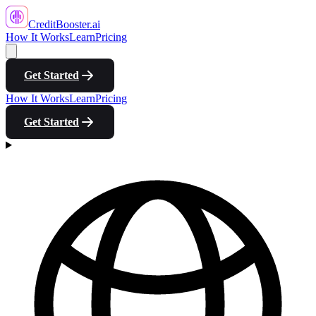
CreditBooster
.ai
How It Works
Learn
Pricing
Get Started
How It Works
Learn
Pricing
Get Started