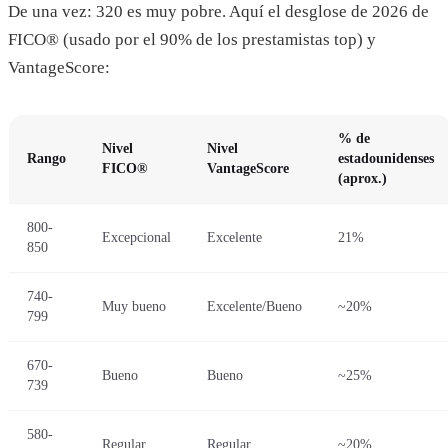
De una vez: 320 es muy pobre. Aquí el desglose de 2026 de
FICO® (usado por el 90% de los prestamistas top) y
VantageScore:
% de
Nivel
Nivel
Rango
estadounidenses
FICO®
VantageScore
(aprox.)
800-
Excepcional
Excelente
21%
850
740-
Muy bueno
Excelente/Bueno
~20%
799
670-
Bueno
Bueno
~25%
739
580-
Regular
Regular
~20%