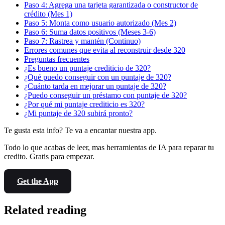
Paso 4: Agrega una tarjeta garantizada o constructor de
crédito (Mes 1)
Paso 5: Monta como usuario autorizado (Mes 2)
Paso 6: Suma datos positivos (Meses 3-6)
Paso 7: Rastrea y mantén (Continuo)
Errores comunes que evita al reconstruir desde 320
Preguntas frecuentes
¿Es bueno un puntaje crediticio de 320?
¿Qué puedo conseguir con un puntaje de 320?
¿Cuánto tarda en mejorar un puntaje de 320?
¿Puedo conseguir un préstamo con puntaje de 320?
¿Por qué mi puntaje crediticio es 320?
¿Mi puntaje de 320 subirá pronto?
Te gusta esta info? Te va a encantar nuestra app.
Todo lo que acabas de leer, mas herramientas de IA para reparar tu
credito. Gratis para empezar.
Get the App
Related reading