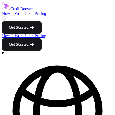
CreditBooster
.ai
How It Works
Learn
Pricing
Get Started
How It Works
Learn
Pricing
Get Started