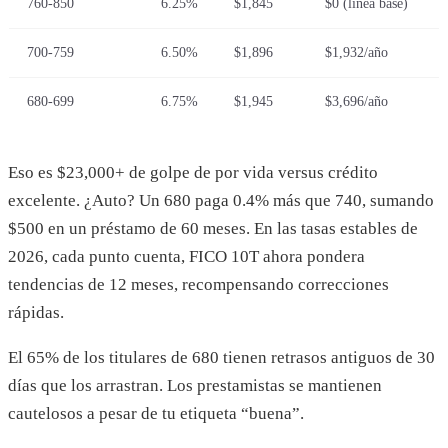
760-850
6.25%
$1,845
$0 (línea base)
700-759
6.50%
$1,896
$1,932/año
680-699
6.75%
$1,945
$3,696/año
Eso es $23,000+ de golpe de por vida versus crédito
excelente. ¿Auto? Un 680 paga 0.4% más que 740, sumando
$500 en un préstamo de 60 meses. En las tasas estables de
2026, cada punto cuenta, FICO 10T ahora pondera
tendencias de 12 meses, recompensando correcciones
rápidas.
El 65% de los titulares de 680 tienen retrasos antiguos de 30
días que los arrastran. Los prestamistas se mantienen
cautelosos a pesar de tu etiqueta “buena”.