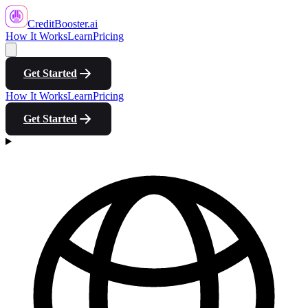
CreditBooster
.ai
How It Works
Learn
Pricing
Get Started
How It Works
Learn
Pricing
Get Started