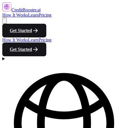
CreditBooster
.ai
How It Works
Learn
Pricing
Get Started
How It Works
Learn
Pricing
Get Started