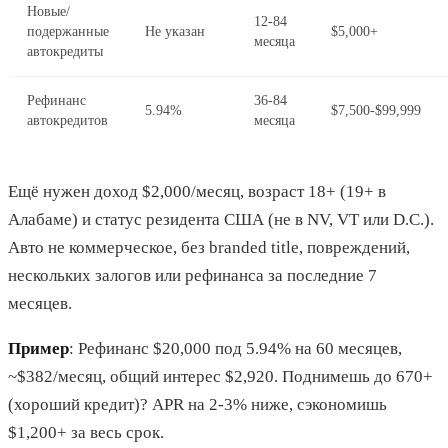
Новые/
12-84
подержанные
Не указан
$5,000+
месяца
автокредиты
Рефинанс
36-84
5.94%
$7,500-$99,999
автокредитов
месяца
Ещё нужен доход $2,000/месяц, возраст 18+ (19+ в
Алабаме) и статус резидента США (не в NV, VT или D.C.).
Авто не коммерческое, без branded title, повреждений,
нескольких залогов или рефинанса за последние 7
месяцев.
Пример
: Рефинанс $20,000 под 5.94% на 60 месяцев,
~$382/месяц, общий интерес $2,920. Поднимешь до 670+
(хороший кредит)? APR на 2-3% ниже, сэкономишь
$1,200+ за весь срок.