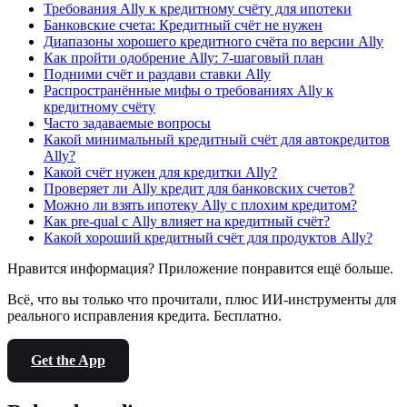
Требования Ally к кредитному счёту для ипотеки
Банковские счета: Кредитный счёт не нужен
Диапазоны хорошего кредитного счёта по версии Ally
Как пройти одобрение Ally: 7-шаговый план
Подними счёт и раздави ставки Ally
Распространённые мифы о требованиях Ally к
кредитному счёту
Часто задаваемые вопросы
Какой минимальный кредитный счёт для автокредитов
Ally?
Какой счёт нужен для кредитки Ally?
Проверяет ли Ally кредит для банковских счетов?
Можно ли взять ипотеку Ally с плохим кредитом?
Как pre-qual с Ally влияет на кредитный счёт?
Какой хороший кредитный счёт для продуктов Ally?
Нравится информация? Приложение понравится ещё больше.
Всё, что вы только что прочитали, плюс ИИ-инструменты для
реального исправления кредита. Бесплатно.
Get the App