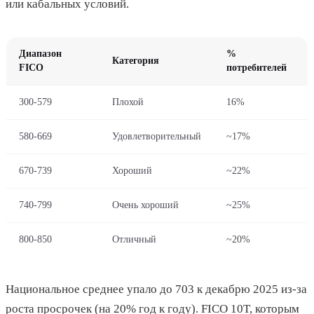
или кабальных условий.
Диапазон
%
Категория
FICO
потребителей
300-579
Плохой
16%
580-669
Удовлетворительный
~17%
670-739
Хороший
~22%
740-799
Очень хороший
~25%
800-850
Отличный
~20%
Национальное среднее упало до 703 к декабрю 2025 из-за
роста просрочек (на 20% год к году). FICO 10T, которым