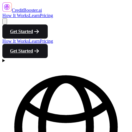
CreditBooster
.ai
How It Works
Learn
Pricing
Get Started
How It Works
Learn
Pricing
Get Started