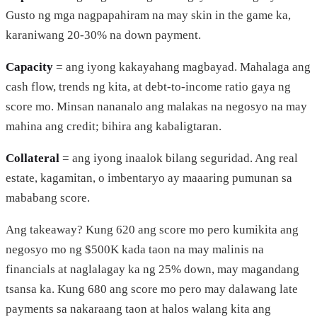
Gusto ng mga nagpapahiram na may skin in the game ka,
karaniwang 20-30% na down payment.
Capacity
= ang iyong kakayahang magbayad. Mahalaga ang
cash flow, trends ng kita, at debt-to-income ratio gaya ng
score mo. Minsan nananalo ang malakas na negosyo na may
mahina ang credit; bihira ang kabaligtaran.
Collateral
= ang iyong inaalok bilang seguridad. Ang real
estate, kagamitan, o imbentaryo ay maaaring pumunan sa
mababang score.
Ang takeaway? Kung 620 ang score mo pero kumikita ang
negosyo mo ng $500K kada taon na may malinis na
financials at naglalagay ka ng 25% down, may magandang
tsansa ka. Kung 680 ang score mo pero may dalawang late
payments sa nakaraang taon at halos walang kita ang