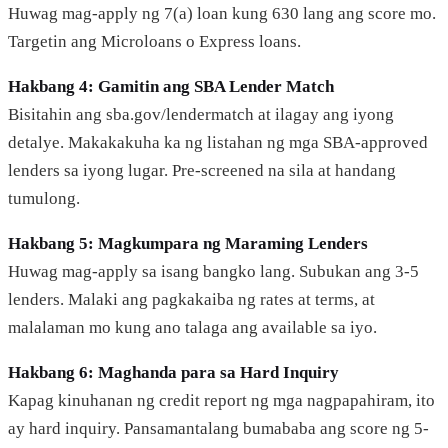
Huwag mag-apply ng 7(a) loan kung 630 lang ang score mo.
Targetin ang Microloans o Express loans.
Hakbang 4: Gamitin ang SBA Lender Match
Bisitahin ang sba.gov/lendermatch at ilagay ang iyong
detalye. Makakakuha ka ng listahan ng mga SBA-approved
lenders sa iyong lugar. Pre-screened na sila at handang
tumulong.
Hakbang 5: Magkumpara ng Maraming Lenders
Huwag mag-apply sa isang bangko lang. Subukan ang 3-5
lenders. Malaki ang pagkakaiba ng rates at terms, at
malalaman mo kung ano talaga ang available sa iyo.
Hakbang 6: Maghanda para sa Hard Inquiry
Kapag kinuhanan ng credit report ng mga nagpapahiram, ito
ay hard inquiry. Pansamantalang bumababa ang score ng 5-