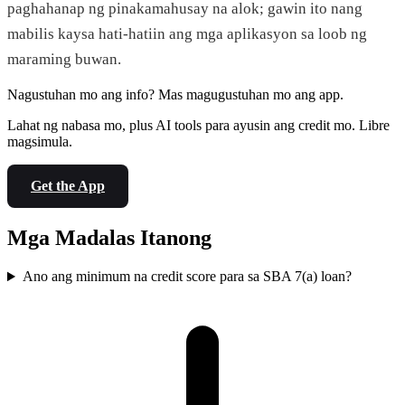
paghahanap ng pinakamahusay na alok; gawin ito nang
mabilis kaysa hati-hatiin ang mga aplikasyon sa loob ng
maraming buwan.
Nagustuhan mo ang info? Mas magugustuhan mo ang app.
Lahat ng nabasa mo, plus AI tools para ayusin ang credit mo. Libre
magsimula.
Get the App
Mga Madalas Itanong
Ano ang minimum na credit score para sa SBA 7(a) loan?