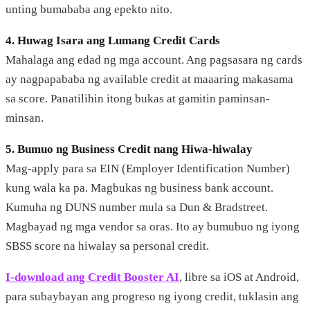
unting bumababa ang epekto nito.
4. Huwag Isara ang Lumang Credit Cards
Mahalaga ang edad ng mga account. Ang pagsasara ng cards
ay nagpapababa ng available credit at maaaring makasama
sa score. Panatilihin itong bukas at gamitin paminsan-
minsan.
5. Bumuo ng Business Credit nang Hiwa-hiwalay
Mag-apply para sa EIN (Employer Identification Number)
kung wala ka pa. Magbukas ng business bank account.
Kumuha ng DUNS number mula sa Dun & Bradstreet.
Magbayad ng mga vendor sa oras. Ito ay bumubuo ng iyong
SBSS score na hiwalay sa personal credit.
I-download ang Credit Booster AI
, libre sa iOS at Android,
para subaybayan ang progreso ng iyong credit, tuklasin ang