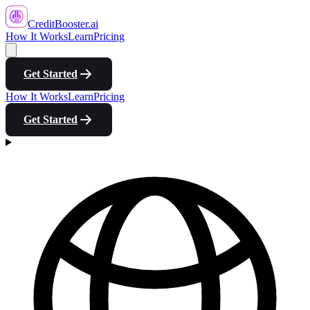
CreditBooster
.ai
How It Works
Learn
Pricing
Get Started
How It Works
Learn
Pricing
Get Started