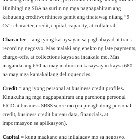
Hinihingi ng SBA na suriin ng mga nagpapahiram ang
kabuuang creditworthiness gamit ang tinatawag nilang “5
Cs”: character, credit, capital, capacity, at collateral.
Character
= ang iyong kasaysayan sa pagbabayad at track
record ng negosyo. Mas malaki ang epekto ng late payments,
charge-offs, at collections kaysa sa inaakala mo. Mas
maganda ang 650 na may malinis na kasaysayan kaysa 680
na may mga kamakailang delinquencies.
Credit
= ang iyong personal at business credit profiles.
Kinukuha ng mga nagpapahiram ang parehong personal
FICO at business SBSS score mo (na pinaghalong personal
credit, business credit bureau data, financials, at
impormasyon sa aplikasyon).
Capital
= kung magkano ang inilalagay mo sa negosyo.