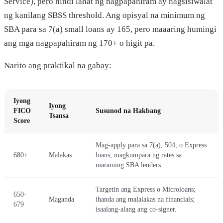
Service), pero hindi lahat ng nagpapahiram ay nagsisiwalat
ng kanilang SBSS threshold. Ang opisyal na minimum ng
SBA para sa 7(a) small loans ay 165, pero maaaring humingi
ang mga nagpapahiram ng 170+ o higit pa.
Narito ang praktikal na gabay:
Iyong
Iyong
FICO
Susunod na Hakbang
Tsansa
Score
Mag-apply para sa 7(a), 504, o Express
680+
Malakas
loans; magkumpara ng rates sa
maraming SBA lenders.
Targetin ang Express o Microloans;
650-
Maganda
ihanda ang malalakas na financials;
679
isaalang-alang ang co-signer.