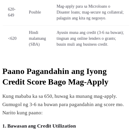
Mag-apply para sa Microloans o
620-
Posible
Disaster loans; mag-secure ng collateral;
649
palaguin ang kita ng negosyo.
Hindi
Ayusin muna ang credit (3-6 na buwan);
<620
malamang
tingnan ang online lenders o grants;
(SBA)
buuin muli ang business credit.
Paano Pagandahin ang Iyong
Credit Score Bago Mag-Apply
Kung mababa ka sa 650, huwag ka munang mag-apply.
Gumugol ng 3-6 na buwan para pagandahin ang score mo.
Narito kung paano:
1. Bawasan ang Credit Utilization