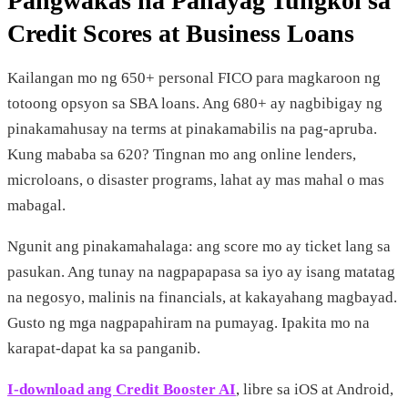
Pangwakas na Pahayag Tungkol sa
Credit Scores at Business Loans
Kailangan mo ng 650+ personal FICO para magkaroon ng
totoong opsyon sa SBA loans. Ang 680+ ay nagbibigay ng
pinakamahusay na terms at pinakamabilis na pag-apruba.
Kung mababa sa 620? Tingnan mo ang online lenders,
microloans, o disaster programs, lahat ay mas mahal o mas
mabagal.
Ngunit ang pinakamahalaga: ang score mo ay ticket lang sa
pasukan. Ang tunay na nagpapapasa sa iyo ay isang matatag
na negosyo, malinis na financials, at kakayahang magbayad.
Gusto ng mga nagpapahiram na pumayag. Ipakita mo na
karapat-dapat ka sa panganib.
I-download ang Credit Booster AI
, libre sa iOS at Android,