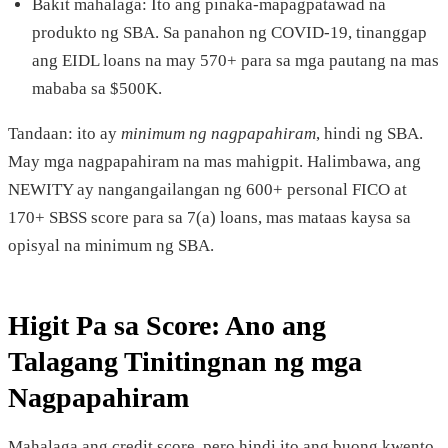
Bakit mahalaga: Ito ang pinaka-mapagpatawad na
produkto ng SBA. Sa panahon ng COVID-19, tinanggap
ang EIDL loans na may 570+ para sa mga pautang na mas
mababa sa $500K.
Tandaan: ito ay
minimum ng nagpapahiram
, hindi ng SBA.
May mga nagpapahiram na mas mahigpit. Halimbawa, ang
NEWITY ay nangangailangan ng 600+ personal FICO at
170+ SBSS score para sa 7(a) loans, mas mataas kaysa sa
opisyal na minimum ng SBA.
Higit Pa sa Score: Ano ang
Talagang Tinitingnan ng mga
Nagpapahiram
Mahalaga ang credit score, pero hindi ito ang buong kwento.