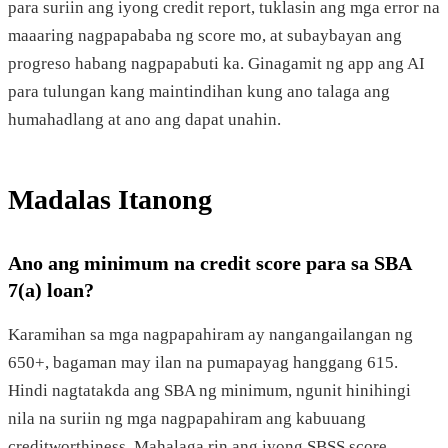
para suriin ang iyong credit report, tuklasin ang mga error na
maaaring nagpapababa ng score mo, at subaybayan ang
progreso habang nagpapabuti ka. Ginagamit ng app ang AI
para tulungan kang maintindihan kung ano talaga ang
humahadlang at ano ang dapat unahin.
Madalas Itanong
Ano ang minimum na credit score para sa SBA
7(a) loan?
Karamihan sa mga nagpapahiram ay nangangailangan ng
650+, bagaman may ilan na pumapayag hanggang 615.
Hindi nagtatakda ang SBA ng minimum, ngunit hinihingi
nila na suriin ng mga nagpapahiram ang kabuuang
creditworthiness. Mahalaga rin ang iyong SBSS score