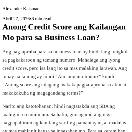
Alexander Katsman
Abril 27, 2026
•
8 min read
Anong Credit Score ang Kailangan
Mo para sa Business Loan?
Ang pag-apruba para sa business loan ay hindi lang tungkol
sa pagkakaroon ng tamang numero. Mahalaga ang iyong
credit score, pero isa lang ito sa mas malaking larawan. Ang
tunay na tanong ay hindi “Ano ang minimum?” kundi
“Anong score ang talagang makakapagpa-apruba sa akin at
makakakuha ng magagandang terms?”
Narito ang katotohanan: hindi nagtatakda ang SBA ng
mahigpit na minimum. Sa halip, gumagamit ang mga
nagpapahiram ng kanilang sariling pamantayan, at madalas
ay mas mahigpit kaysa sa inaasahan mo. Para sa karamihan