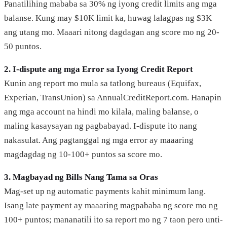
Panatilihing mababa sa 30% ng iyong credit limits ang mga
balanse. Kung may $10K limit ka, huwag lalagpas ng $3K
ang utang mo. Maaari nitong dagdagan ang score mo ng 20-
50 puntos.
2. I-dispute ang mga Error sa Iyong Credit Report
Kunin ang report mo mula sa tatlong bureaus (Equifax,
Experian, TransUnion) sa AnnualCreditReport.com. Hanapin
ang mga account na hindi mo kilala, maling balanse, o
maling kasaysayan ng pagbabayad. I-dispute ito nang
nakasulat. Ang pagtanggal ng mga error ay maaaring
magdagdag ng 10-100+ puntos sa score mo.
3. Magbayad ng Bills Nang Tama sa Oras
Mag-set up ng automatic payments kahit minimum lang.
Isang late payment ay maaaring magpababa ng score mo ng
100+ puntos; mananatili ito sa report mo ng 7 taon pero unti-