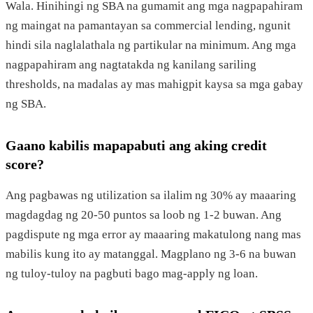
Wala. Hinihingi ng SBA na gumamit ang mga nagpapahiram
ng maingat na pamantayan sa commercial lending, ngunit
hindi sila naglalathala ng partikular na minimum. Ang mga
nagpapahiram ang nagtatakda ng kanilang sariling
thresholds, na madalas ay mas mahigpit kaysa sa mga gabay
ng SBA.
Gaano kabilis mapapabuti ang aking credit
score?
Ang pagbawas ng utilization sa ilalim ng 30% ay maaaring
magdagdag ng 20-50 puntos sa loob ng 1-2 buwan. Ang
pagdispute ng mga error ay maaaring makatulong nang mas
mabilis kung ito ay matanggal. Magplano ng 3-6 na buwan
ng tuloy-tuloy na pagbuti bago mag-apply ng loan.