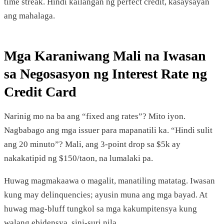
time streak. Hindi kailangan ng perfect credit, kasaysayan
ang mahalaga.
Mga Karaniwang Mali na Iwasan
sa Negosasyon ng Interest Rate ng
Credit Card
Narinig mo na ba ang “fixed ang rates”? Mito iyon.
Nagbabago ang mga issuer para mapanatili ka. “Hindi sulit
ang 20 minuto”? Mali, ang 3-point drop sa $5k ay
nakakatipid ng $150/taon, na lumalaki pa.
Huwag magmakaawa o magalit, manatiling matatag. Iwasan
kung may delinquencies; ayusin muna ang mga bayad. At
huwag mag-bluff tungkol sa mga kakumpitensya kung
walang ebidensya, sini-suri nila.