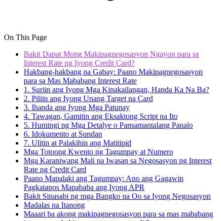
On This Page
Bakit Dapat Mong Makipagnegosasyon Ngayon para sa
Interest Rate ng Iyong Credit Card?
Hakbang-hakbang na Gabay: Paano Makipagnegosasyon
para sa Mas Mababang Interest Rate
1. Suriin ang Iyong Mga Kinakailangan, Handa Ka Na Ba?
2. Piliin ang Iyong Unang Target na Card
3. Ihanda ang Iyong Mga Patunay
4. Tawagan, Gamitin ang Eksaktong Script na Ito
5. Humingi ng Mga Detalye o Pansamantalang Panalo
6. Idokumento at Sundan
7. Ulitin at Palakihin ang Matitipid
Mga Totoong Kwento ng Tagumpay at Numero
Mga Karaniwang Mali na Iwasan sa Negosasyon ng Interest
Rate ng Credit Card
Paano Mapalaki ang Tagumpay: Ano ang Gagawin
Pagkatapos Mapababa ang Iyong APR
Bakit Sinasabi ng mga Bangko na Oo sa Iyong Negosasyon
Madalas na Itanong
Maaari ba akong makipagnegosasyon para sa mas mababang