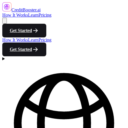
CreditBooster
.ai
How It Works
Learn
Pricing
Get Started
How It Works
Learn
Pricing
Get Started