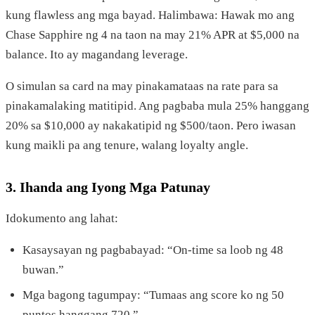
kung flawless ang mga bayad. Halimbawa: Hawak mo ang
Chase Sapphire ng 4 na taon na may 21% APR at $5,000 na
balance. Ito ay magandang leverage.
O simulan sa card na may pinakamataas na rate para sa
pinakamalaking matitipid. Ang pagbaba mula 25% hanggang
20% sa $10,000 ay nakakatipid ng $500/taon. Pero iwasan
kung maikli pa ang tenure, walang loyalty angle.
3. Ihanda ang Iyong Mga Patunay
Idokumento ang lahat:
Kasaysayan ng pagbabayad: “On-time sa loob ng 48
buwan.”
Mga bagong tagumpay: “Tumaas ang score ko ng 50
puntos hanggang 720.”