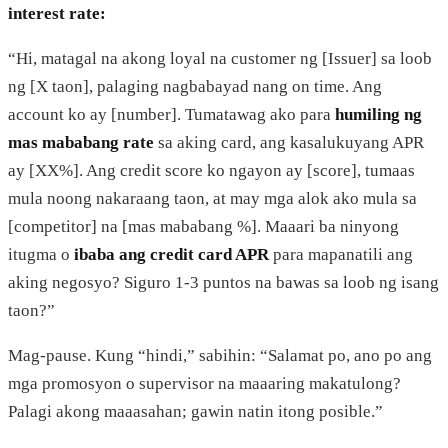
interest rate:
“Hi, matagal na akong loyal na customer ng [Issuer] sa loob
ng [X taon], palaging nagbabayad nang on time. Ang
account ko ay [number]. Tumatawag ako para
humiling ng
mas mababang rate
sa aking card, ang kasalukuyang APR
ay [XX%]. Ang credit score ko ngayon ay [score], tumaas
mula noong nakaraang taon, at may mga alok ako mula sa
[competitor] na [mas mababang %]. Maaari ba ninyong
itugma o
ibaba ang credit card APR
para mapanatili ang
aking negosyo? Siguro 1-3 puntos na bawas sa loob ng isang
taon?”
Mag-pause. Kung “hindi,” sabihin: “Salamat po, ano po ang
mga promosyon o supervisor na maaaring makatulong?
Palagi akong maaasahan; gawin natin itong posible.”