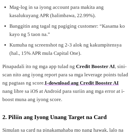
Mag-log in sa iyong account para makita ang
kasalukuyang APR (halimbawa, 22.99%).
Banggitin ang tagal ng pagiging customer: “Kasama ko
kayo ng 5 taon na.”
Kumuha ng screenshot ng 2-3 alok ng kakumpitensya
(hal., 15% APR mula Capital One).
Pinapadali ito ng mga app tulad ng
Credit Booster AI
, sini-
scan nito ang iyong report para sa mga leverage points tulad
ng pagtaas ng score.
I-download ang Credit Booster AI
nang libre sa iOS at Android para suriin ang mga error at i-
boost muna ang iyong score.
2. Piliin ang Iyong Unang Target na Card
Simulan sa card na pinakamahaba mo nang hawak, lalo na