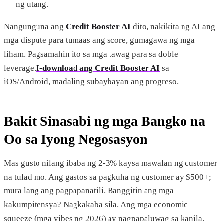
ng utang.
Nangunguna ang
Credit Booster AI
dito, nakikita ng AI ang
mga dispute para tumaas ang score, gumagawa ng mga
liham. Pagsamahin ito sa mga tawag para sa doble
leverage.
I-download ang Credit Booster AI
sa
iOS/Android, madaling subaybayan ang progreso.
Bakit Sinasabi ng mga Bangko na
Oo sa Iyong Negosasyon
Mas gusto nilang ibaba ng 2-3% kaysa mawalan ng customer
na tulad mo. Ang gastos sa pagkuha ng customer ay $500+;
mura lang ang pagpapanatili. Banggitin ang mga
kakumpitensya? Nagkakaba sila. Ang mga economic
squeeze (mga vibes ng 2026) ay nagpapaluwag sa kanila.