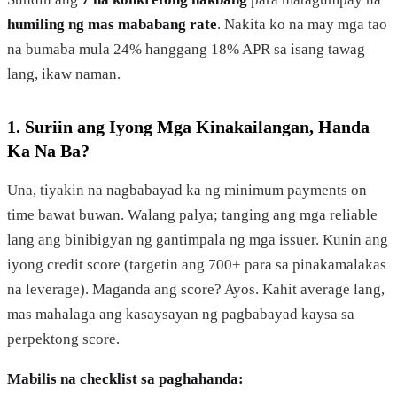
humiling ng mas mababang rate
. Nakita ko na may mga tao
na bumaba mula 24% hanggang 18% APR sa isang tawag
lang, ikaw naman.
1. Suriin ang Iyong Mga Kinakailangan, Handa
Ka Na Ba?
Una, tiyakin na nagbabayad ka ng minimum payments on
time bawat buwan. Walang palya; tanging ang mga reliable
lang ang binibigyan ng gantimpala ng mga issuer. Kunin ang
iyong credit score (targetin ang 700+ para sa pinakamalakas
na leverage). Maganda ang score? Ayos. Kahit average lang,
mas mahalaga ang kasaysayan ng pagbabayad kaysa sa
perpektong score.
Mabilis na checklist sa paghahanda: