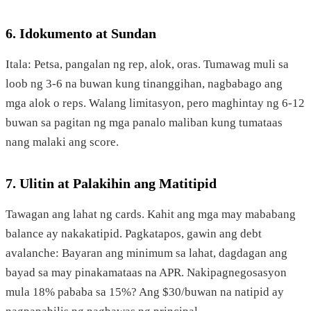
6. Idokumento at Sundan
Itala: Petsa, pangalan ng rep, alok, oras. Tumawag muli sa
loob ng 3-6 na buwan kung tinanggihan, nagbabago ang
mga alok o reps. Walang limitasyon, pero maghintay ng 6-12
buwan sa pagitan ng mga panalo maliban kung tumataas
nang malaki ang score.
7. Ulitin at Palakihin ang Matitipid
Tawagan ang lahat ng cards. Kahit ang mga may mababang
balance ay nakakatipid. Pagkatapos, gawin ang debt
avalanche: Bayaran ang minimum sa lahat, dagdagan ang
bayad sa may pinakamataas na APR. Nakipagnegosasyon
mula 18% pababa sa 15%? Ang $30/buwan na natipid ay