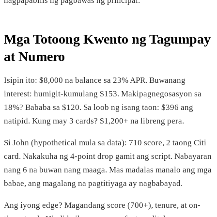
nagpapabilis ng pagbawas ng principal.
Mga Totoong Kwento ng Tagumpay
at Numero
Isipin ito: $8,000 na balance sa 23% APR. Buwanang
interest: humigit-kumulang $153. Makipagnegosasyon sa
18%? Bababa sa $120. Sa loob ng isang taon: $396 ang
natipid. Kung may 3 cards? $1,200+ na libreng pera.
Si John (hypothetical mula sa data): 710 score, 2 taong Citi
card. Nakakuha ng 4-point drop gamit ang script. Nabayaran
nang 6 na buwan nang maaga. Mas madalas manalo ang mga
babae, ang magalang na pagtitiyaga ay nagbabayad.
Ang iyong edge? Magandang score (700+), tenure, at on-