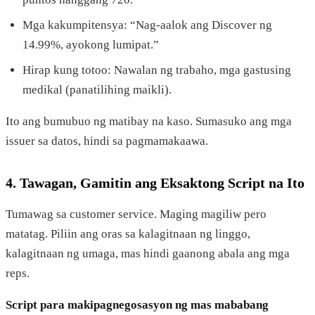
Mga kakumpitensya: “Nag-aalok ang Discover ng
14.99%, ayokong lumipat.”
Hirap kung totoo: Nawalan ng trabaho, mga gastusing
medikal (panatilihing maikli).
Ito ang bumubuo ng matibay na kaso. Sumasuko ang mga
issuer sa datos, hindi sa pagmamakaawa.
4. Tawagan, Gamitin ang Eksaktong Script na Ito
Tumawag sa customer service. Maging magiliw pero
matatag. Piliin ang oras sa kalagitnaan ng linggo,
kalagitnaan ng umaga, mas hindi gaanong abala ang mga
reps.
Script para makipagnegosasyon ng mas mababang