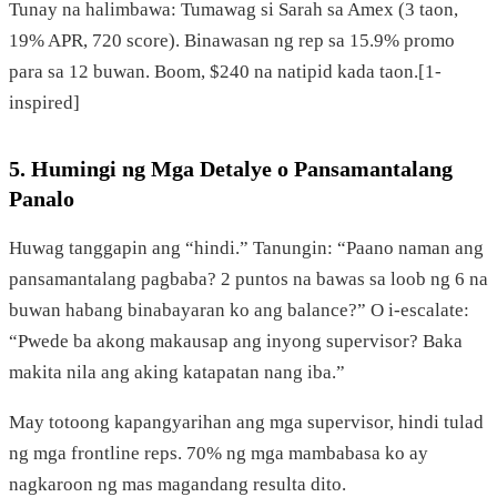
Tunay na halimbawa: Tumawag si Sarah sa Amex (3 taon,
19% APR, 720 score). Binawasan ng rep sa 15.9% promo
para sa 12 buwan. Boom, $240 na natipid kada taon.[1-
inspired]
5. Humingi ng Mga Detalye o Pansamantalang
Panalo
Huwag tanggapin ang “hindi.” Tanungin: “Paano naman ang
pansamantalang pagbaba? 2 puntos na bawas sa loob ng 6 na
buwan habang binabayaran ko ang balance?” O i-escalate:
“Pwede ba akong makausap ang inyong supervisor? Baka
makita nila ang aking katapatan nang iba.”
May totoong kapangyarihan ang mga supervisor, hindi tulad
ng mga frontline reps. 70% ng mga mambabasa ko ay
nagkaroon ng mas magandang resulta dito.