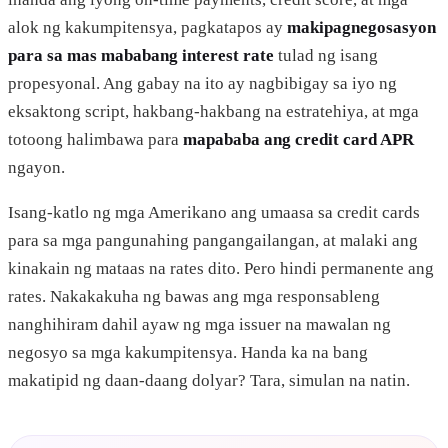
alok ng kakumpitensya, pagkatapos ay
makipagnegosasyon
para sa mas mababang interest rate
tulad ng isang
propesyonal. Ang gabay na ito ay nagbibigay sa iyo ng
eksaktong script, hakbang-hakbang na estratehiya, at mga
totoong halimbawa para
mapababa ang credit card APR
ngayon.
Isang-katlo ng mga Amerikano ang umaasa sa credit cards
para sa mga pangunahing pangangailangan, at malaki ang
kinakain ng mataas na rates dito. Pero hindi permanente ang
rates. Nakakakuha ng bawas ang mga responsableng
nanghihiram dahil ayaw ng mga issuer na mawalan ng
negosyo sa mga kakumpitensya. Handa ka na bang
makatipid ng daan-daang dolyar? Tara, simulan na natin.