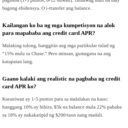
pagbaba (1-3 puntos, 6-12 buwan). Tumawag muli na may
bagong ebidensya. O i-transfer ang balance.
Kailangan ko ba ng mga kumpetisyon na alok
para mapababa ang credit card APR?
Malaking tulong, banggitin ang mga partikular tulad ng
“15% mula sa Chase.” Pero minsan, gumagana na ang
katapatan lang.
Gaano kalaki ang realistic na pagbaba ng credit
card APR ko?
Karaniwan ay 1-5 puntos para sa malalakas na kaso;
hanggang 10% ay bihira. $5k na balance mula 22% pababa
sa 18% ay nakakatipid ng $200/taon nang madali.