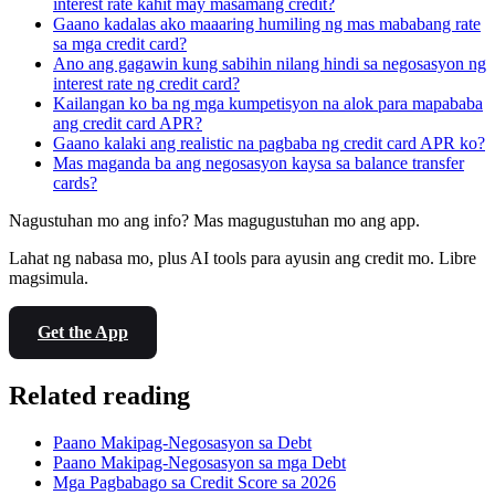
interest rate kahit may masamang credit?
Gaano kadalas ako maaaring humiling ng mas mababang rate
sa mga credit card?
Ano ang gagawin kung sabihin nilang hindi sa negosasyon ng
interest rate ng credit card?
Kailangan ko ba ng mga kumpetisyon na alok para mapababa
ang credit card APR?
Gaano kalaki ang realistic na pagbaba ng credit card APR ko?
Mas maganda ba ang negosasyon kaysa sa balance transfer
cards?
Nagustuhan mo ang info? Mas magugustuhan mo ang app.
Lahat ng nabasa mo, plus AI tools para ayusin ang credit mo. Libre
magsimula.
Get the App
Related reading
Paano Makipag‑Negosasyon sa Debt
Paano Makipag-Negosasyon sa mga Debt
Mga Pagbabago sa Credit Score sa 2026