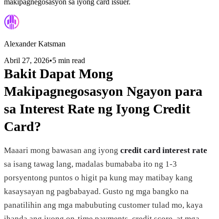
makipagnegosasyon sa iyong card issuer.
Alexander Katsman
Abril 27, 2026
•
5 min read
Bakit Dapat Mong
Makipagnegosasyon Ngayon para
sa Interest Rate ng Iyong Credit
Card?
Maaari mong bawasan ang iyong
credit card interest rate
sa isang tawag lang, madalas bumababa ito ng 1-3
porsyentong puntos o higit pa kung may matibay kang
kasaysayan ng pagbabayad. Gusto ng mga bangko na
panatilihin ang mga mabubuting customer tulad mo, kaya
ihanda ang iyong on-time payments, credit score, at mga