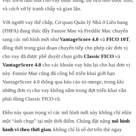
việc
điểm nào
nhà cho vay được dùng,
dữ liệu nào
được tính,
và
cách
xử lý tranh chấp và gian lận.
Với người vay thế chấp, Cơ quan Quản lý Nhà ở Liên bang
(FHFA) đang thúc đẩy Fannie Mae và Freddie Mac chuyển
sang các mô hình mới như
VantageScore 4.0
và
FICO 10T
,
đồng thời trong giai đoạn chuyển tiếp cho phép các đơn vị
cho vay đã được phê duyệt chọn giữa
Classic FICO
và
VantageScore 4.0
cho các khoản vay bán lại cho hai đơn vị
này. Fannie Mae cũng đã công bố triển khai giới hạn
VantageScore 4.0 thông qua báo cáo tri-merge, trong khi
những đơn vị cho vay không nằm trong đợt triển khai vẫn
phải dùng Classic FICO cũ.
Điều này quan trọng vì các mô hình mới này không chỉ nhìn
một “ảnh chụp” tại một thời điểm. Chúng đặt nặng
mô hình
hành vi theo thời gian
, không chỉ là số dư trên thẻ ngay