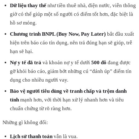
Dữ liệu thay thế
như tiền thuê nhà, điện nước, viễn thông
giờ có thể giúp một số người có điểm tốt hơn, đặc biệt là
hồ sơ mỏng.
Chương trình BNPL (Buy Now, Pay Later)
bắt đầu xuất
hiện trên báo cáo tín dụng, nên trả đúng hạn sẽ giúp, trễ
hạn sẽ hại.
Nợ y tế đã trả
và khoản nợ y tế dưới
500 đô
đang được
gỡ khỏi báo cáo, giảm bớt những cú “đánh úp” điểm tín
dụng cho nhiều người vay.
Bảo vệ người tiêu dùng về tranh chấp và trộm danh
tính
mạnh hơn, với thời hạn xử lý nhanh hơn và tiêu
chuẩn chứng từ rõ ràng hơn.
Những gì không đổi:
Lịch sử thanh toán
vẫn là vua.