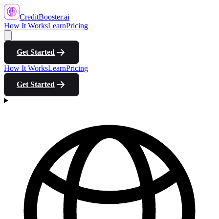
CreditBooster
.ai
How It Works
Learn
Pricing
Get Started
How It Works
Learn
Pricing
Get Started