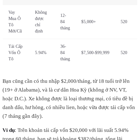
Vay
Không
12-
Mua Ô
được
84
$5,000+
520
Tô
chỉ
tháng
Mới/Cũ
định
Tái Cấp
36-
Vốn Ô
5.94%
84
$7,500-$99,999
520
Tô
tháng
Bạn cũng cần có thu nhập $2,000/tháng, từ 18 tuổi trở lên
(19+ ở Alabama), và là cư dân Hoa Kỳ (không ở NV, VT,
hoặc D.C.). Xe không được là loại thương mại, có tiêu đề bị
danh dấu, hư hỏng, có nhiều lien, hoặc vừa được tái cấp vốn
(7 tháng gần đây).
Ví dụ
: Trên khoản tái cấp vốn $20,000 với lãi suất 5.94%
trong 60 tháng, bạn sẽ trả khoảng $382/tháng, tổng lãi