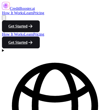
CreditBooster
.ai
How It Works
Learn
Pricing
Get Started
How It Works
Learn
Pricing
Get Started