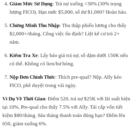
Giảm Mức Sử Dụng
: Trả nợ xuống <30% (30% trọng
lượng FICO). Hạn mức $5,000, số dư $1,000? Hoàn hảo.
Chứng Minh Thu Nhập
: Thu thập phiếu lương cho thấy
$2,000+/tháng. Công việc ổn định? Liệt kê cư trú 2+
năm.
Kiểm Tra Xe
: Lấy báo giá trả nợ, số dặm dưới 150K nếu
có thể. Không có lien/hư hỏng.
Nộp Đơn Chính Thức
: Thích pre-qual? Nộp. Ally kéo
FICO, phê duyệt trong vài ngày.
Ví Dụ Về Thời Gian
: Điểm 520, trả nợ $25K với lãi suất hiện
tại 10%. Pre-qual cho thấy 7.5% với Ally. Tái cấp vốn tiết
kiệm $80/tháng. Sáu tháng thanh toán đúng hạn? Điểm lên
650, giảm xuống 6%.