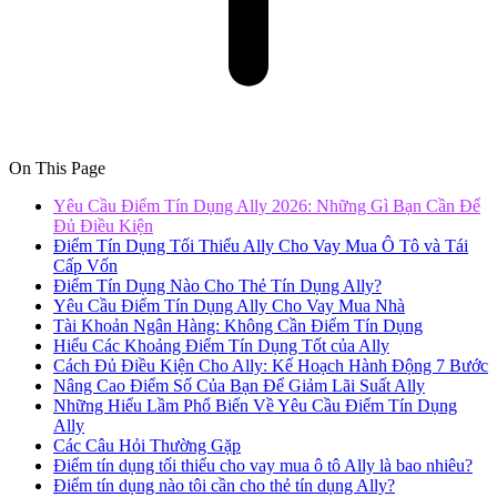
On This Page
Yêu Cầu Điểm Tín Dụng Ally 2026: Những Gì Bạn Cần Để
Đủ Điều Kiện
Điểm Tín Dụng Tối Thiểu Ally Cho Vay Mua Ô Tô và Tái
Cấp Vốn
Điểm Tín Dụng Nào Cho Thẻ Tín Dụng Ally?
Yêu Cầu Điểm Tín Dụng Ally Cho Vay Mua Nhà
Tài Khoản Ngân Hàng: Không Cần Điểm Tín Dụng
Hiểu Các Khoảng Điểm Tín Dụng Tốt của Ally
Cách Đủ Điều Kiện Cho Ally: Kế Hoạch Hành Động 7 Bước
Nâng Cao Điểm Số Của Bạn Để Giảm Lãi Suất Ally
Những Hiểu Lầm Phổ Biến Về Yêu Cầu Điểm Tín Dụng
Ally
Các Câu Hỏi Thường Gặp
Điểm tín dụng tối thiểu cho vay mua ô tô Ally là bao nhiêu?
Điểm tín dụng nào tôi cần cho thẻ tín dụng Ally?