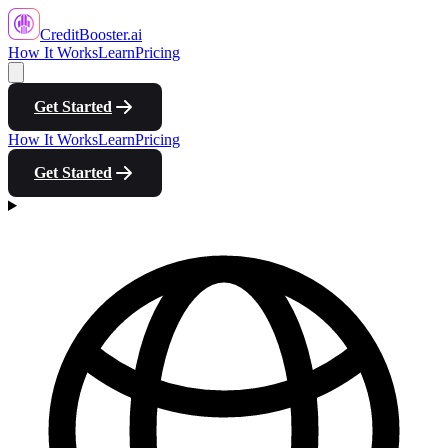
CreditBooster
.ai
How It Works
Learn
Pricing
Get Started
How It Works
Learn
Pricing
Get Started