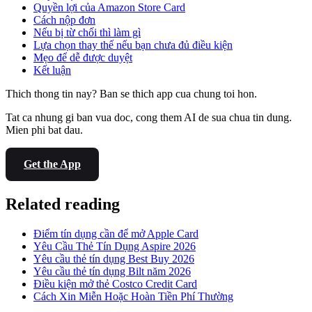
Quyền lợi của Amazon Store Card
Cách nộp đơn
Nếu bị từ chối thì làm gì
Lựa chọn thay thế nếu bạn chưa đủ điều kiện
Mẹo để dễ được duyệt
Kết luận
Thich thong tin nay? Ban se thich app cua chung toi hon.
Tat ca nhung gi ban vua doc, cong them AI de sua chua tin dung.
Mien phi bat dau.
Get the App
Related reading
Điểm tín dụng cần để mở Apple Card
Yêu Cầu Thẻ Tín Dụng Aspire 2026
Yêu cầu thẻ tín dụng Best Buy 2026
Yêu cầu thẻ tín dụng Bilt năm 2026
Điều kiện mở thẻ Costco Credit Card
Cách Xin Miễn Hoặc Hoàn Tiền Phí Thường