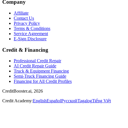
Company
Affiliate
Contact Us
Privacy Policy
Terms & Conditions
Service Agreement
E-Sign Disclosure
Credit & Financing
Professional Credit Repair
AI Credit Repair Guide
Truck & Equipment Financing
Semi-Truck Financing Guide
Financing for All Credit Profiles
CreditBooster.ai, 2026
Credit Academy:
English
Español
Русский
Tagalog
Tiếng Việt