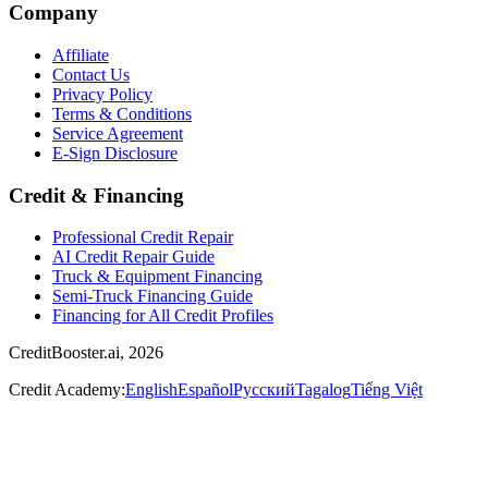
Company
Affiliate
Contact Us
Privacy Policy
Terms & Conditions
Service Agreement
E-Sign Disclosure
Credit & Financing
Professional Credit Repair
AI Credit Repair Guide
Truck & Equipment Financing
Semi-Truck Financing Guide
Financing for All Credit Profiles
CreditBooster.ai, 2026
Credit Academy:
English
Español
Русский
Tagalog
Tiếng Việt