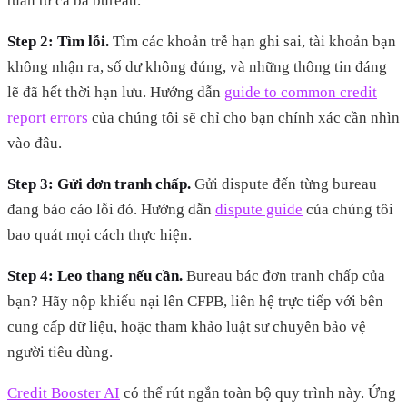
tuần từ cả ba bureau.
Step 2: Tìm lỗi.
Tìm các khoản trễ hạn ghi sai, tài khoản bạn
không nhận ra, số dư không đúng, và những thông tin đáng
lẽ đã hết thời hạn lưu. Hướng dẫn
guide to common credit
report errors
của chúng tôi sẽ chỉ cho bạn chính xác cần nhìn
vào đâu.
Step 3: Gửi đơn tranh chấp.
Gửi dispute đến từng bureau
đang báo cáo lỗi đó. Hướng dẫn
dispute guide
của chúng tôi
bao quát mọi cách thực hiện.
Step 4: Leo thang nếu cần.
Bureau bác đơn tranh chấp của
bạn? Hãy nộp khiếu nại lên CFPB, liên hệ trực tiếp với bên
cung cấp dữ liệu, hoặc tham khảo luật sư chuyên bảo vệ
người tiêu dùng.
Credit Booster AI
có thể rút ngắn toàn bộ quy trình này. Ứng