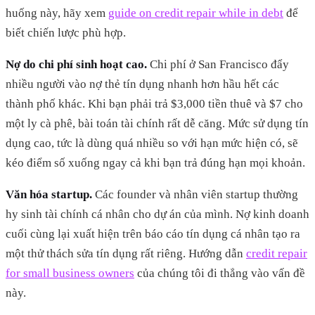
huống này, hãy xem
guide on credit repair while in debt
để
biết chiến lược phù hợp.
Nợ do chi phí sinh hoạt cao.
Chi phí ở San Francisco đẩy
nhiều người vào nợ thẻ tín dụng nhanh hơn hầu hết các
thành phố khác. Khi bạn phải trả $3,000 tiền thuê và $7 cho
một ly cà phê, bài toán tài chính rất dễ căng. Mức sử dụng tín
dụng cao, tức là dùng quá nhiều so với hạn mức hiện có, sẽ
kéo điểm số xuống ngay cả khi bạn trả đúng hạn mọi khoản.
Văn hóa startup.
Các founder và nhân viên startup thường
hy sinh tài chính cá nhân cho dự án của mình. Nợ kinh doanh
cuối cùng lại xuất hiện trên báo cáo tín dụng cá nhân tạo ra
một thử thách sửa tín dụng rất riêng. Hướng dẫn
credit repair
for small business owners
của chúng tôi đi thẳng vào vấn đề
này.