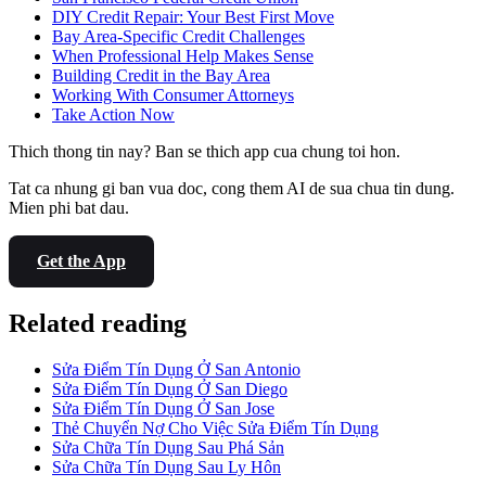
DIY Credit Repair: Your Best First Move
Bay Area-Specific Credit Challenges
When Professional Help Makes Sense
Building Credit in the Bay Area
Working With Consumer Attorneys
Take Action Now
Thich thong tin nay? Ban se thich app cua chung toi hon.
Tat ca nhung gi ban vua doc, cong them AI de sua chua tin dung.
Mien phi bat dau.
Get the App
Related reading
Sửa Điểm Tín Dụng Ở San Antonio
Sửa Điểm Tín Dụng Ở San Diego
Sửa Điểm Tín Dụng Ở San Jose
Thẻ Chuyển Nợ Cho Việc Sửa Điểm Tín Dụng
Sửa Chữa Tín Dụng Sau Phá Sản
Sửa Chữa Tín Dụng Sau Ly Hôn