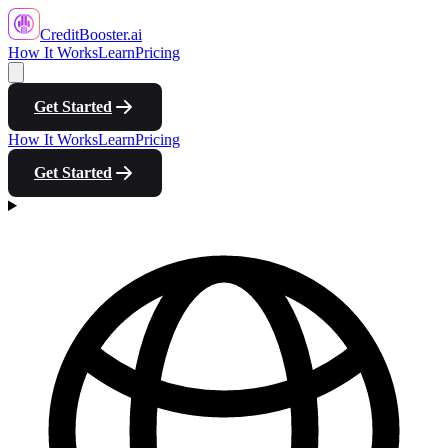
CreditBooster
.ai
How It Works
Learn
Pricing
Get Started
How It Works
Learn
Pricing
Get Started