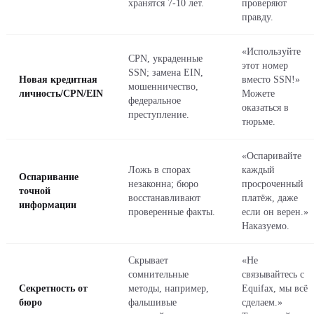
хранятся 7-10 лет.
проверяют
правду.
«Используйте
CPN, украденные
этот номер
SSN; замена EIN,
Новая кредитная
вместо SSN!»
мошенничество,
личность/CPN/EIN
Можете
федеральное
оказаться в
преступление.
тюрьме.
«Оспаривайте
Ложь в спорах
каждый
Оспаривание
незаконна; бюро
просроченный
точной
восстанавливают
платёж, даже
информации
проверенные факты.
если он верен.»
Наказуемо.
Скрывает
«Не
сомнительные
связывайтесь с
Секретность от
методы, например,
Equifax, мы всё
бюро
фальшивые
сделаем.»