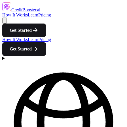
CreditBooster
.ai
How It Works
Learn
Pricing
Get Started
How It Works
Learn
Pricing
Get Started