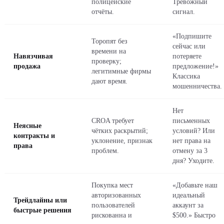
полицейские
Тревожный
отчёты.
сигнал.
«Подпишите
Торопят без
сейчас или
времени на
Навязчивая
потеряете
проверку;
продажа
предложение!»
легитимные фирмы
Классика
дают время.
мошенничества.
Нет
CROA требует
письменных
Неясные
чётких раскрытий;
условий? Или
контракты и
уклонение, признак
нет права на
права
проблем.
отмену за 3
дня? Уходите.
Покупка мест
«Добавьте наш
авторизованных
идеальный
Трейдлайны или
пользователей
аккаунт за
быстрые решения
рискованна и
$500.» Быстро