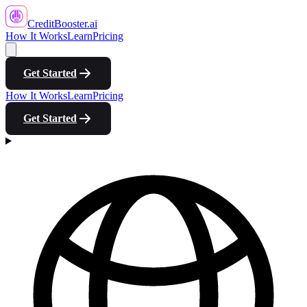
CreditBooster
.ai
How It Works
Learn
Pricing
Get Started
How It Works
Learn
Pricing
Get Started