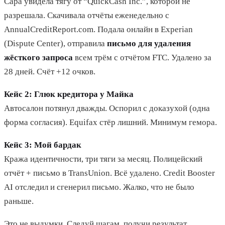
Сара увидела тягу от “QuickCash Inc.”, которой не
разрешала. Скачивала отчёты еженедельно с
AnnualCreditReport.com. Подала онлайн в Experian
(Dispute Center), отправила
письмо для удаления
жёсткого запроса
всем трём с отчётом FTC. Удалено за
28 дней. Счёт +12 очков.
Кейс 2: Глюк кредитора у Майка
Автосалон потянул дважды. Оспорил с доказухой (одна
форма согласия). Equifax стёр лишний. Минимум гемора.
Кейс 3: Мой бардак
Кража идентичности, три тяги за месяц. Полицейский
отчёт + письмо в TransUnion. Всё удалено. Credit Booster
AI отследил и сгенерил письмо. Жалко, что не было
раньше.
Это не выдумки. Следуй шагам, получи результат.