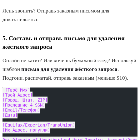
Лень звонить? Отправь заказным письмом для
доказательства.
5. Составь и отправь письмо для удаления
жёсткого запроса
Онлайн не катит? Или хочешь бумажный след? Используй
шаблон
письма для удаления жёсткого запроса
.
Подгони, распечатай, отправь заказным (меньше $10).
[Твоё Имя]
[Твой Адрес]
[Город, Штат, ZIP]
[Последние 4 SSN]
[Email/Телефон]
[Дата]
[Equifax/Experian/TransUnion]
[Их Адрес, погугли]