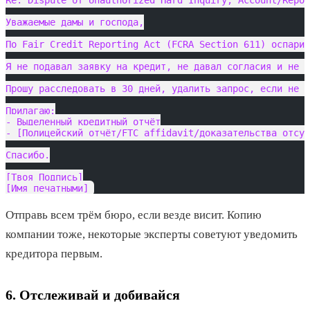
Re: Dispute of Unauthorized Hard Inquiry, Account/Repor
Уважаемые дамы и господа,
По Fair Credit Reporting Act (FCRA Section 611) оспарив
Я не подавал заявку на кредит, не давал согласия и не з
Прошу расследовать в 30 дней, удалить запрос, если не п
Прилагаю:
- Выделенный кредитный отчёт
- [Полицейский отчёт/FTC affidavit/доказательства отсут
Спасибо.
[Твоя Подпись]
[Имя печатными]
Отправь всем трём бюро, если везде висит. Копию
компании тоже, некоторые эксперты советуют уведомить
кредитора первым.
6. Отслеживай и добивайся