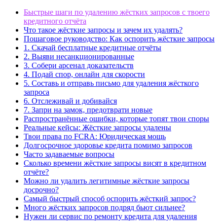
Быстрые шаги по удалению жёстких запросов с твоего
кредитного отчёта
Что такое жёсткие запросы и зачем их удалять?
Пошаговое руководство: Как оспорить жёсткие запросы
1. Скачай бесплатные кредитные отчёты
2. Выяви несанкционированные
3. Собери арсенал доказательств
4. Подай спор, онлайн для скорости
5. Составь и отправь письмо для удаления жёсткого
запроса
6. Отслеживай и добивайся
7. Запри на замок, предотврати новые
Распространённые ошибки, которые топят твои споры
Реальные кейсы: Жёсткие запросы удалены
Твои права по FCRA: Юридическая мощь
Долгосрочное здоровье кредита помимо запросов
Часто задаваемые вопросы
Сколько времени жёсткие запросы висят в кредитном
отчёте?
Можно ли удалить легитимные жёсткие запросы
досрочно?
Самый быстрый способ оспорить жёсткий запрос?
Много жёстких запросов подряд бьют сильнее?
Нужен ли сервис по ремонту кредита для удаления