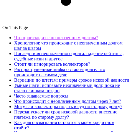
On This Page
Что происходит с неоплаченным долгом?
Хронология: что происходит с неоплаченным долгом
шаг за шагом
Последствия неоплаченного долга: падение рейтинга,
судебные иски и другое
Стоит ли игнорировать коллекторов?
Распространённые мифы о старом долге: что
происходит на самом деле
Вариации по штатам: примеры сроков исковой давности
Умные шаги: исправьте неоплаченный долг, пока не
стало слишком поздно
Часто задаваемые вопросы
Что происходит с неоплаченным долгом через 7 лет?
Могут ли коллекторы подать в суд по старому долгу?
Перезапускает ли срок исковой давности внесение
платежа по старому долгу?
Как долго взыскания остаются в моём кредитном
отчёте?