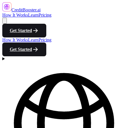
CreditBooster
.ai
How It Works
Learn
Pricing
Get Started
How It Works
Learn
Pricing
Get Started