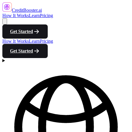
CreditBooster
.ai
How It Works
Learn
Pricing
Get Started
How It Works
Learn
Pricing
Get Started