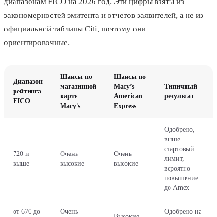
диапазонам FICO на 2026 год. Эти цифры взяты из
закономерностей эмитента и отчетов заявителей, а не из
официальной таблицы Citi, поэтому они
ориентировочные.
Шансы по
Шансы по
Диапазон
магазинной
Macy’s
Типичный
рейтинга
карте
American
результат
FICO
Macy’s
Express
Одобрено,
выше
стартовый
720 и
Очень
Очень
лимит,
выше
высокие
высокие
вероятно
повышение
до Amex
от 670 до
Очень
Одобрено на
Высокие